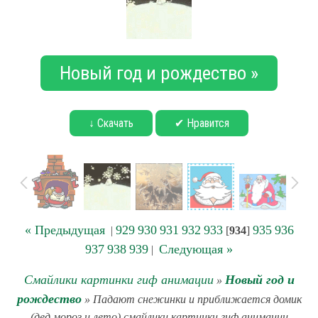
Новый год и рождество »
↓ Скачать
✔ Нравится
« Предыдущая
929
930
931
932
933
935
936
|
[
934
]
937
938
939
Следующая »
|
Смайлики картинки гиф анимации
Новый год и
»
рождество
» Падают снежинки и приближается домик
(дед мороз и лето) смайлики картинки гиф анимации