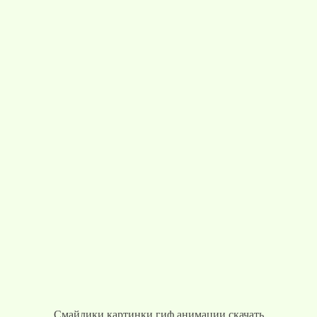
Смайлики картинки гиф анимации скачать