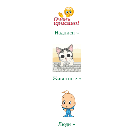
Надписи »
Животные »
Люди »