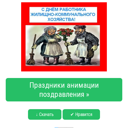
Праздники анимации
поздравления »
↓ Скачать
✔ Нравится