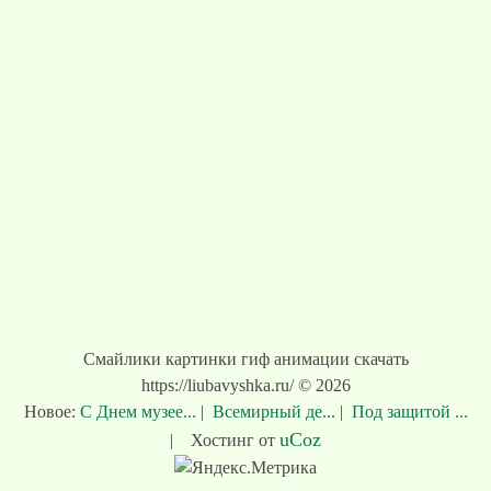
Смайлики картинки гиф анимации скачать
https://liubavyshka.ru/ © 2026
Новое:
С Днем музее...
|
Всемирный де...
|
Под защитой ...
uCoz
|
Хостинг от