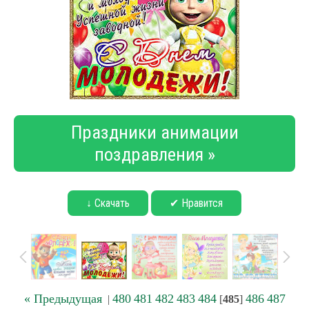
Праздники анимации
поздравления »
↓ Скачать
✔ Нравится
« Предыдущая
480
481
482
483
484
486
487
|
[
485
]