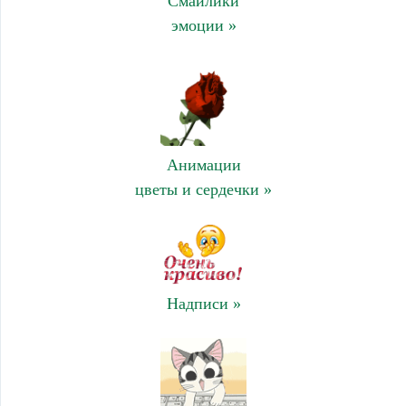
Смайлики
эмоции »
Анимации
цветы и сердечки »
Надписи »