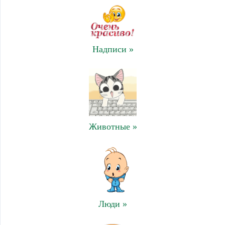
Надписи »
Животные »
Люди »