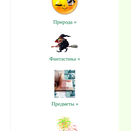
Природа »
Фантастика »
Предметы »