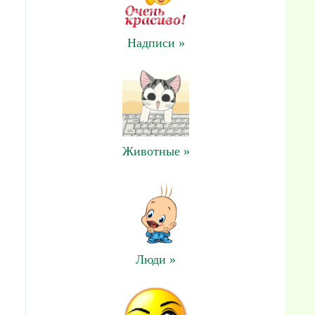
Надписи »
Животные »
Люди »