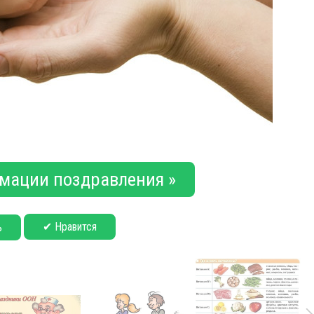
мации поздравления »
✔ Нравится
ь