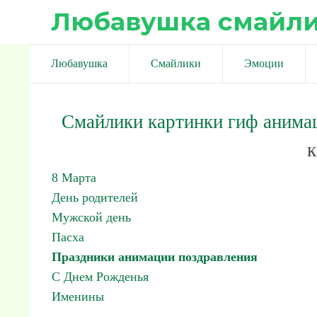
Любавушка смайл
Любавушка
Смайлики
Эмоции
Смайлики картинки гиф анима
к
8 Марта
День родителей
Мужской день
Пасха
Праздники анимации поздравления
С Днем Рожденья
Именины