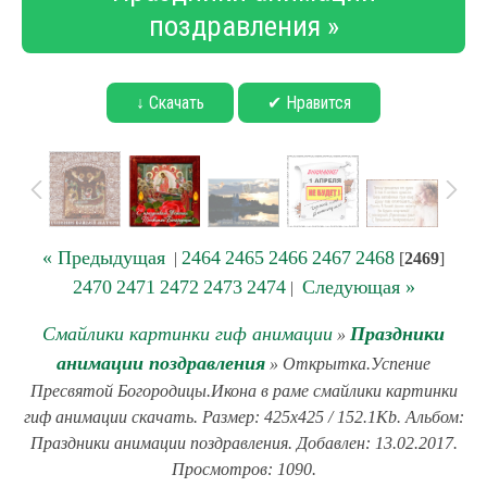
поздравления »
↓ Скачать
✔ Нравится
« Предыдущая
2464
2465
2466
2467
2468
|
[
2469
]
2470
2471
2472
2473
2474
Следующая »
|
Смайлики картинки гиф анимации
Праздники
»
анимации поздравления
» Открытка.Успение
Пресвятой Богородицы.Икона в раме смайлики картинки
гиф анимации скачать. Размер: 425x425 / 152.1Kb. Альбом:
Праздники анимации поздравления. Добавлен: 13.02.2017.
Просмотров: 1090.