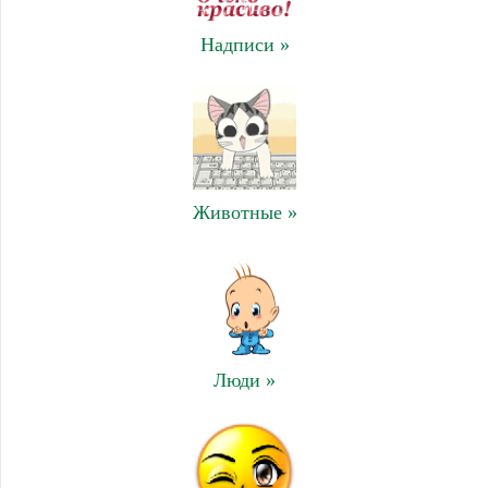
Надписи »
Животные »
Люди »