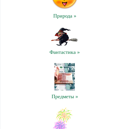
Природа »
Фантастика »
Предметы »