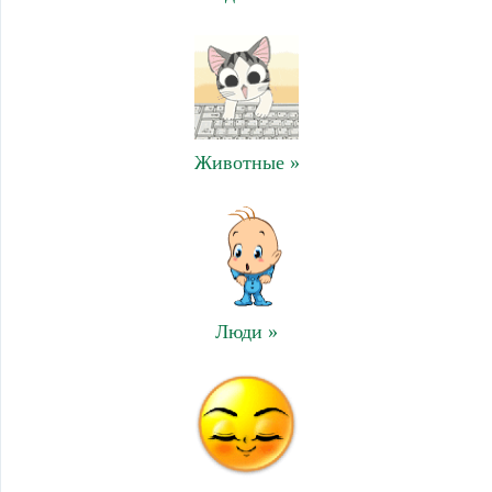
Животные »
Люди »