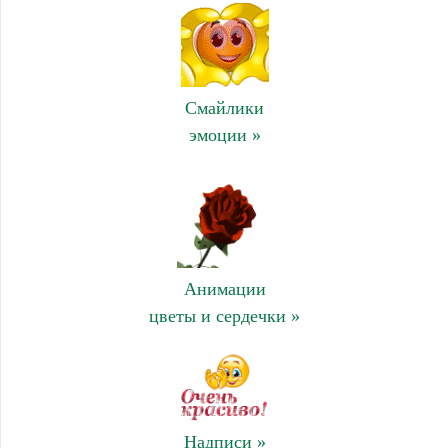
Смайлики
эмоции »
Анимации
цветы и сердечки »
Надписи »