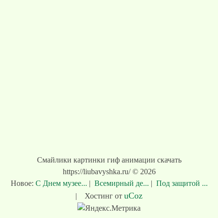
Смайлики картинки гиф анимации скачать
https://liubavyshka.ru/ © 2026
Новое:
С Днем музее...
|
Всемирный де...
|
Под защитой ...
uCoz
|
Хостинг от