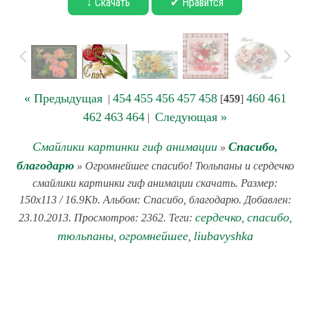
↓ Скачать
✔ Нравится
« Предыдущая
454
455
456
457
458
460
461
|
[
459
]
462
463
464
Следующая »
|
Смайлики картинки гиф анимации
Спасибо,
»
благодарю
» Огромнейшее спасибо! Тюльпаны и сердечко
смайлики картинки гиф анимации скачать. Размер:
150x113 / 16.9Kb. Альбом: Спасибо, благодарю. Добавлен:
сердечко
спасибо
23.10.2013. Просмотров: 2362. Теги:
,
,
тюльпаны
огромнейшее
liubavyshka
,
,