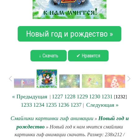
Новый год и рождество »
↓ Скачать
✔ Нравится
« Предыдущая
1227
1228
1229
1230
1231
|
[
1232
]
1233
1234
1235
1236
1237
Следующая »
|
Смайлики картинки гиф анимации
Новый год и
»
рождество
» Новый год к нам мчится смайлики
картинки гиф анимации скачать. Размер: 238x212 /