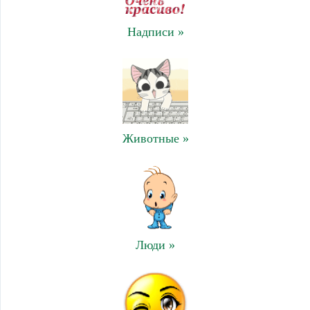
Надписи »
Животные »
Люди »