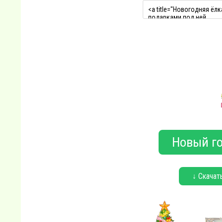
Новый го
↓ Скачат