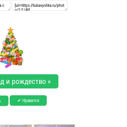
д и рождество »
✔ Нравится
ь