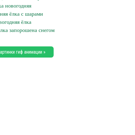
ка новогодняя
няя ёлка с шарами
вогодняя ёлка
ёлка запорошена снегом
артинки гиф анимации »