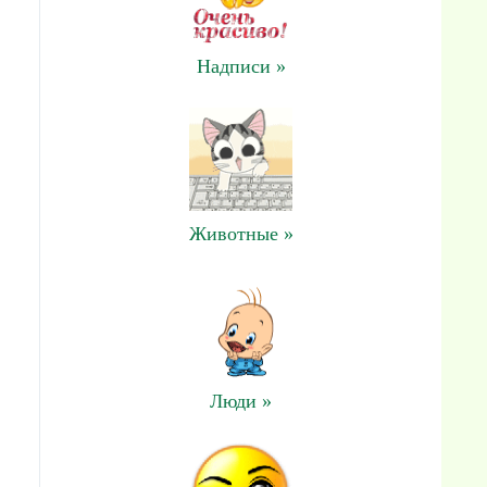
Надписи »
Животные »
Люди »