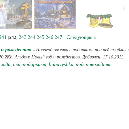
241
243
244
245
246
247
Следующая »
[
242
]
|
 и рождество
» Новогодняя ёлка с подарками под ней смайлики
70.2Kb. Альбом: Новый год и рождество. Добавлен: 17.10.2013.
 года
ней
подарками
liubavyshka
под
новогодняя
,
,
,
,
,