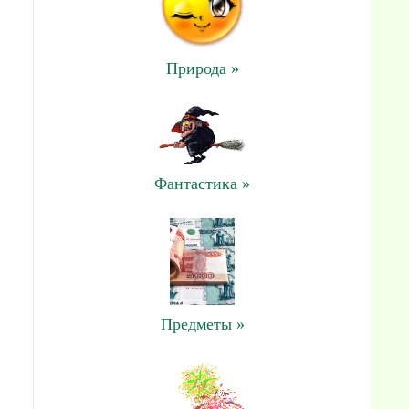
Природа »
Фантастика »
Предметы »