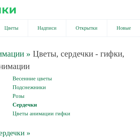
ики
Цветы
Надписи
Открытки
Новые
имации
»
Цветы, сердечки - гифки,
нимации
Весенние цветы
Подснежники
Розы
Сердечки
Цветы анимации гифки
ердечки »