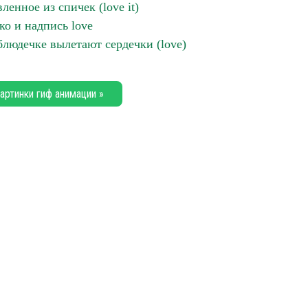
ленное из спичек (love it)
ко и надпись love
блюдечке вылетают сердечки (love)
артинки гиф анимации »