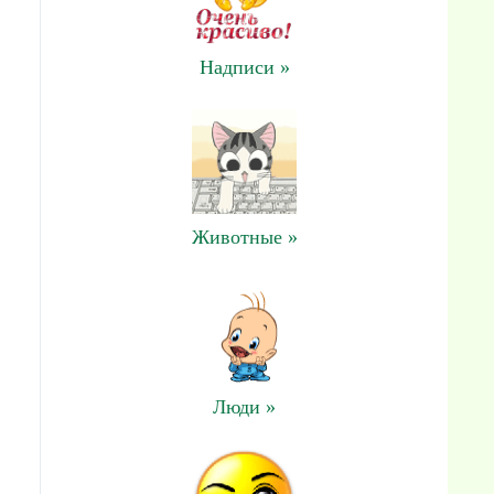
Надписи »
Животные »
Люди »