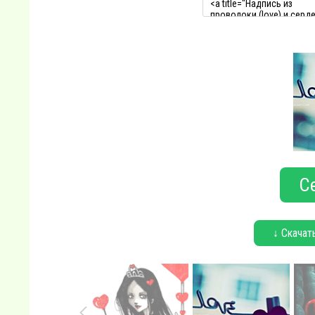
С
↓ Скачат