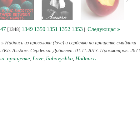
347
1349
1350
1351
1352
1353
Следующая »
[
1348
]
|
» Надпись из проволоки (love) и сердечко на прищепке смайлики
.7Kb. Альбом: Сердечки. Добавлен: 01.11.2013. Просмотров: 2671
на
прищепке
Love
liubavyshka
Надпись
,
,
,
,