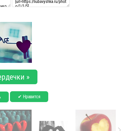
ердечки »
✔ Нравится
ь