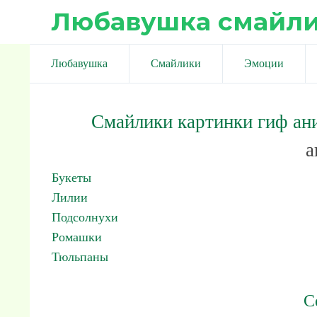
Любавушка смайл
Любавушка
Смайлики
Эмоции
Смайлики картинки гиф ан
а
Букеты
Лилии
Подсолнухи
Ромашки
Тюльпаны
С