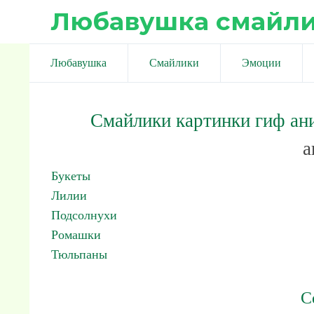
Любавушка смайл
Любавушка
Смайлики
Эмоции
Смайлики картинки гиф ан
а
Букеты
Лилии
Подсолнухи
Ромашки
Тюльпаны
С