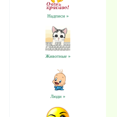
Надписи »
Животные »
Люди »