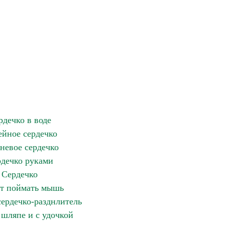
рдечко в воде
йное сердечко
невое сердечко
дечко руками
Сердечко
т поймать мышь
сердечко-разднлитель
шляпе и с удочкой