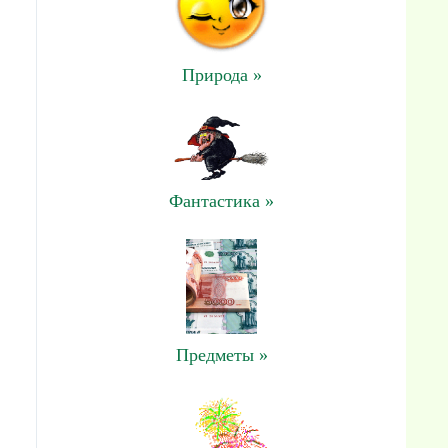
Природа »
Фантастика »
Предметы »