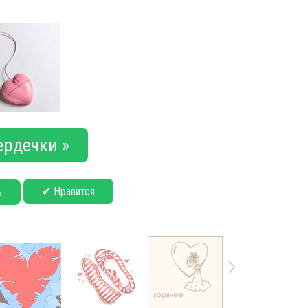
ердечки »
✔ Нравится
ь