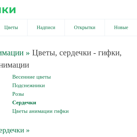
ики
Цветы
Надписи
Открытки
Новые
имации
»
Цветы, сердечки - гифки,
нимации
Весенние цветы
Подснежники
Розы
Сердечки
Цветы анимации гифки
ердечки »