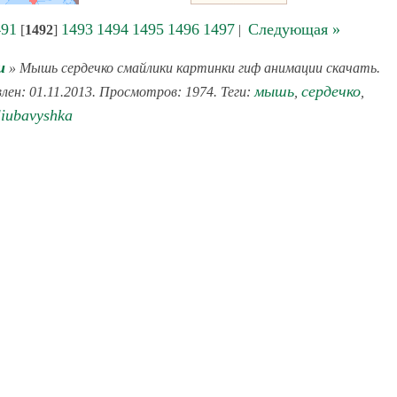
491
1493
1494
1495
1496
1497
Следующая »
[
1492
]
|
и
» Мышь сердечко смайлики картинки гиф анимации скачать.
мышь
сердечко
влен: 01.11.2013. Просмотров: 1974. Теги:
,
,
liubavyshka