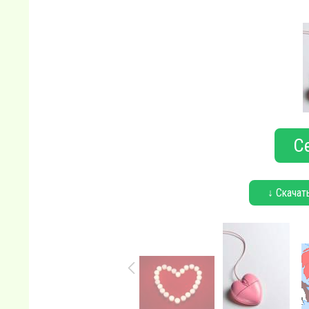
С
↓ Скачат