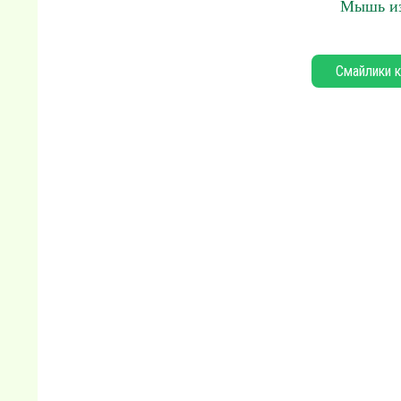
Мышь из
Смайлики к