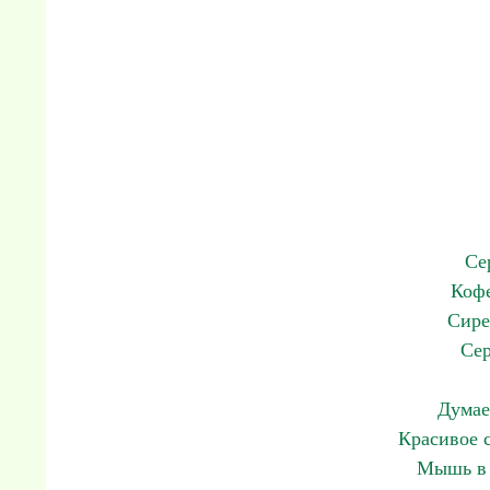
Се
Кофе
Сире
Сер
Думае
Красивое 
Мышь в 