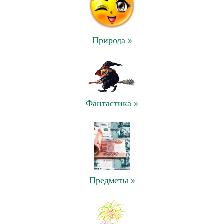
Природа »
Фантастика »
Предметы »