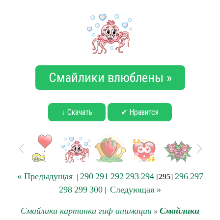
Смайлики влюблены »
↓ Скачать
✔ Нравится
« Предыдущая
290
291
292
293
294
296
297
|
[
295
]
298
299
300
Следующая »
|
Смайлики картинки гиф анимации
Смайлики
»