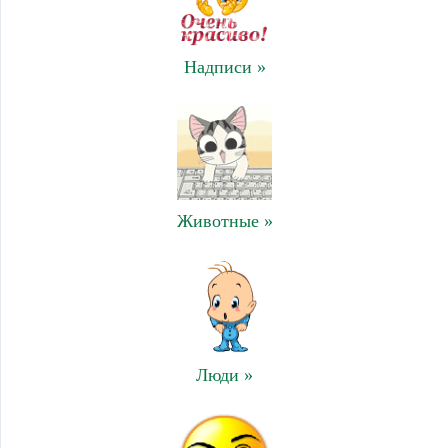
Надписи »
Животные »
Люди »