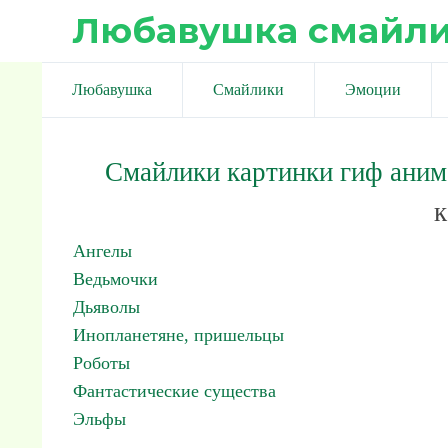
Любавушка смайл
Любавушка
Смайлики
Эмоции
Смайлики картинки гиф ани
к
Ангелы
Ведьмочки
Дьяволы
Инопланетяне, пришельцы
Роботы
Фантастические существа
Эльфы