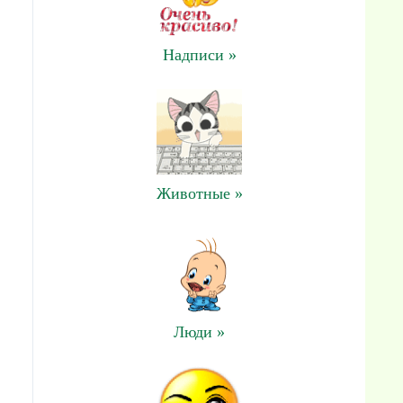
Надписи »
Животные »
Люди »