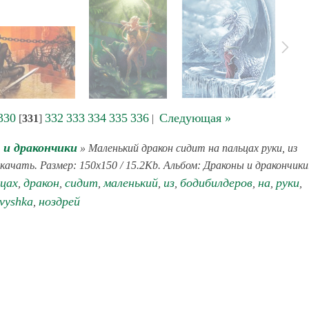
330
332
333
334
335
336
Следующая »
[
331
]
|
 и дракончики
» Маленький дракон сидит на пальцах руки, из
ачать. Размер: 150x150 / 15.2Kb. Альбом: Драконы и дракончики
ьцах
дракон
сидит
маленький
из
бодибилдеров
на
руки
,
,
,
,
,
,
,
,
avyshka
ноздрей
,