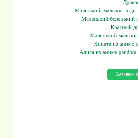
Драко
Маленький мальчик сидит у
Маленький беленький 
Красный др
Маленький мальчики
Хината из аниме 
Алиса из аниме pandora 
Смайлики к