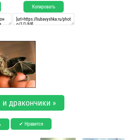
Копировать
Драконы и дракончики »
✔ Нравится
ь