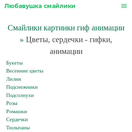
Любавушка смайлики
menu
Смайлики картинки гиф анимации
»
Цветы, сердечки - гифки,
анимации
Букеты
Весенние цветы
Лилии
Подснежники
Подсолнухи
Розы
Ромашки
Сердечки
Тюльпаны