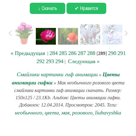
↓ Скачать
✔ Нравится
« Предыдущая
284
285
286
287
288
290
291
|
[
289
]
292
293
294
Следующая »
|
Смайлики картинки гиф анимации
Цветы
»
анимации гифки
» Мак необычного розового цвета
смайлики картинки гиф анимации скачать. Размер:
150x125 / 23.1Kb. Альбом: Цветы анимации гифки.
Добавлен: 12.04.2014. Просмотров: 2045. Теги:
необычного
цвета
мак
розового
liubavyshka
,
,
,
,