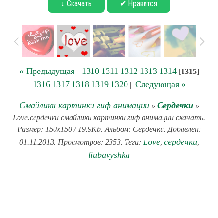
↓ Скачать
✔ Нравится
« Предыдущая
1310
1311
1312
1313
1314
|
[
1315
]
1316
1317
1318
1319
1320
Следующая »
|
Смайлики картинки гиф анимации
Сердечки
»
»
Love.сердечки смайлики картинки гиф анимации скачать.
Размер: 150x150 / 19.9Kb. Альбом: Сердечки. Добавлен:
Love
сердечки
01.11.2013. Просмотров: 2353. Теги:
,
,
liubavyshka