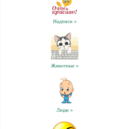
Надписи »
Животные »
Люди »