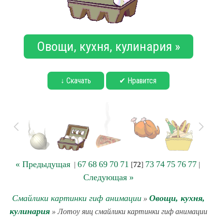
Овощи, кухня, кулинария »
↓ Скачать
✔ Нравится
« Предыдущая
67
68
69
70
71
73
74
75
76
77
|
[
72
]
|
Следующая »
Смайлики картинки гиф анимации
Овощи, кухня,
»
кулинария
» Лотоу яиц смайлики картинки гиф анимации