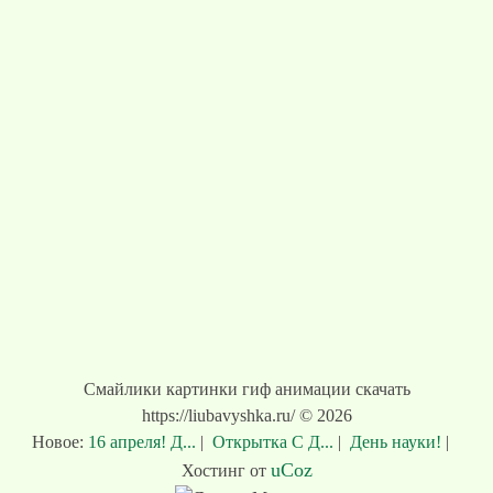
Смайлики картинки гиф анимации скачать
https://liubavyshka.ru/ © 2026
Новое:
16 апреля! Д...
|
Открытка С Д...
|
День науки!
|
uCoz
Хостинг от