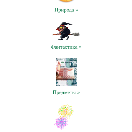
Природа »
Фантастика »
Предметы »