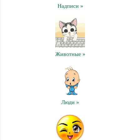
Надписи »
Животные »
Люди »