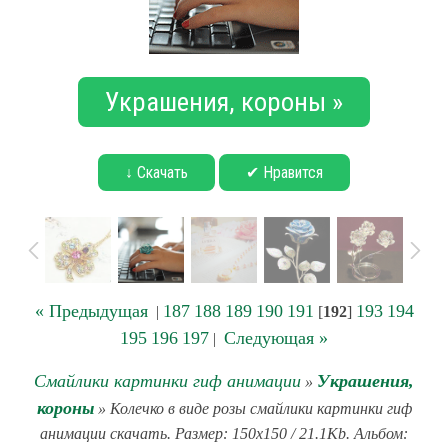
Украшения, короны »
↓ Скачать
✔ Нравится
« Предыдущая
187
188
189
190
191
193
194
|
[
192
]
195
196
197
Следующая »
|
Смайлики картинки гиф анимации
Украшения,
»
короны
» Колечко в виде розы смайлики картинки гиф
анимации скачать. Размер: 150x150 / 21.1Kb. Альбом: