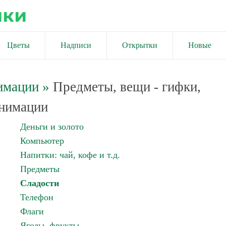
ики
Цветы
Надписи
Открытки
Новые
имации
»
Предметы, вещи - гифки,
нимации
Деньги и золото
Компьютер
Напитки: чай, кофе и т.д.
Предметы
Сладости
Телефон
Флаги
Ягоды, фрукты