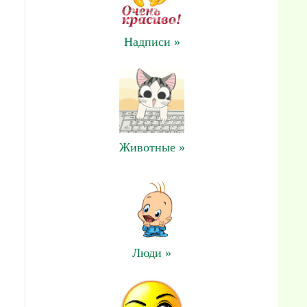
Надписи »
Животные »
Люди »