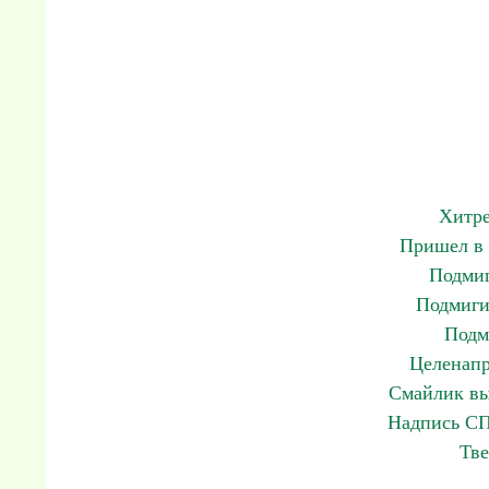
Хитре
Пришел в 
Подмиг
Подмиги
Подм
Целенапр
Смайлик вы
Надпись С
Тве