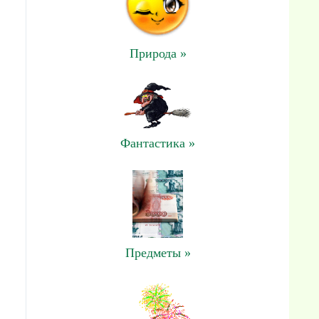
Природа »
Фантастика »
Предметы »