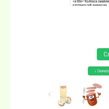
С
↓ Скачат