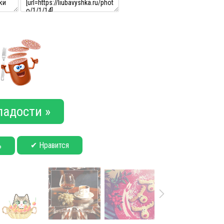
ладости »
✔ Нравится
ь