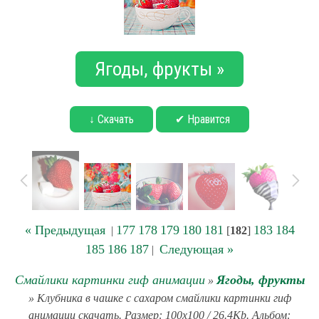
Ягоды, фрукты »
↓ Скачать
✔ Нравится
« Предыдущая
177
178
179
180
181
183
184
|
[
182
]
185
186
187
Следующая »
|
Смайлики картинки гиф анимации
Ягоды, фрукты
»
» Клубника в чашке с сахаром смайлики картинки гиф
анимации скачать. Размер: 100x100 / 26.4Kb. Альбом: