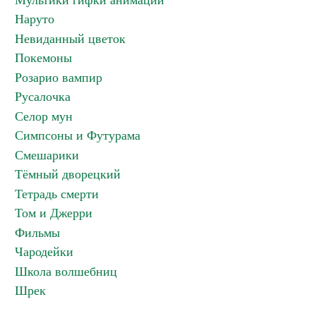
Мультики гифки анимации
Наруто
Невиданный цветок
Покемоны
Розарио вампир
Русалочка
Селор мун
Симпсоны и Футурама
Смешарики
Тёмный дворецкий
Тетрадь смерти
Том и Джерри
Фильмы
Чародейки
Школа волшебниц
Шрек