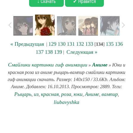
↓ Скачать
✔ Нравится
« Предыдущая
129
130
131
132
133
135
136
|
[
134
]
137
138
139
Следующая »
|
Смайлики картинки гиф анимации
Аниме
»
» Юки и
красная роза из аниме рыцарь-вампир смайлики картинки
гиф анимации скачать. Размер: 140x150 / 33.6Kb. Альбом:
Аниме. Добавлен: 16.10.2013. Просмотров: 2889. Теги:
Рыцарь
из
красная
роза
юки
Аниме
вампир
,
,
,
,
,
,
,
liubavyshka