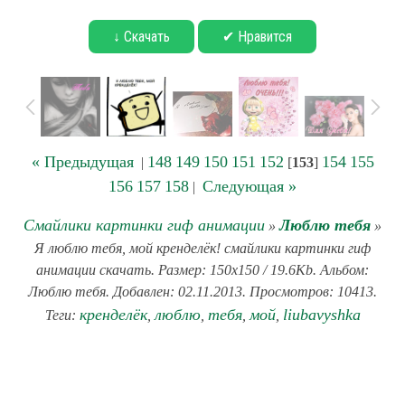
↓ Скачать
✔ Нравится
« Предыдущая
148
149
150
151
152
154
155
|
[
153
]
156
157
158
Следующая »
|
Смайлики картинки гиф анимации
Люблю тебя
»
»
Я люблю тебя, мой кренделёк! смайлики картинки гиф
анимации скачать. Размер: 150x150 / 19.6Kb. Альбом:
Люблю тебя. Добавлен: 02.11.2013. Просмотров: 10413.
кренделёк
люблю
тебя
мой
liubavyshka
Теги:
,
,
,
,