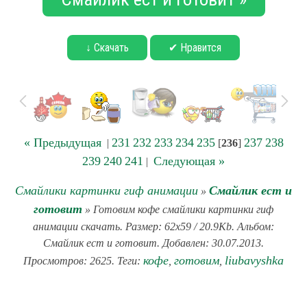
↓ Скачать
✔ Нравится
« Предыдущая
231
232
233
234
235
237
238
|
[
236
]
239
240
241
Следующая »
|
Смайлики картинки гиф анимации
Смайлик ест и
»
готовит
» Готовим кофе смайлики картинки гиф
анимации скачать. Размер: 62x59 / 20.9Kb. Альбом:
Смайлик ест и готовит. Добавлен: 30.07.2013.
кофе
готовим
liubavyshka
Просмотров: 2625. Теги:
,
,