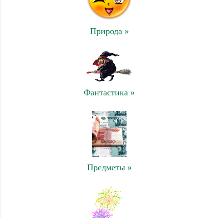
Природа »
Фантастика »
Предметы »