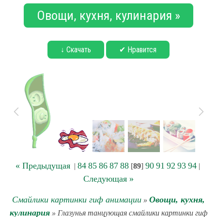
Овощи, кухня, кулинария »
↓ Скачать
✔ Нравится
« Предыдущая
84
85
86
87
88
90
91
92
93
94
|
[
89
]
|
Следующая »
Смайлики картинки гиф анимации
Овощи, кухня,
»
кулинария
» Глазунья танцующая смайлики картинки гиф