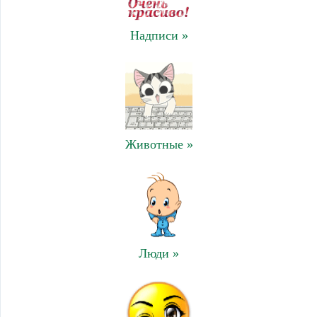
Надписи »
Животные »
Люди »