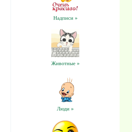
Надписи »
Животные »
Люди »