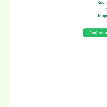
Вкус
Моро
Смайлики к