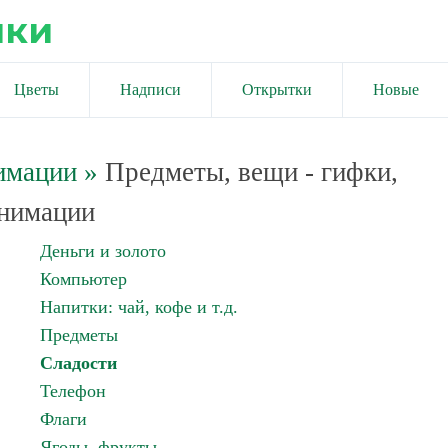
ики
Цветы
Надписи
Открытки
Новые
имации
»
Предметы, вещи - гифки,
нимации
Деньги и золото
Компьютер
Напитки: чай, кофе и т.д.
Предметы
Сладости
Телефон
Флаги
Ягоды, фрукты