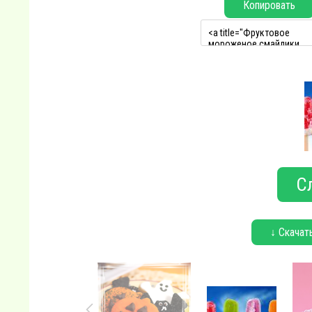
Копировать
С
↓ Скачат