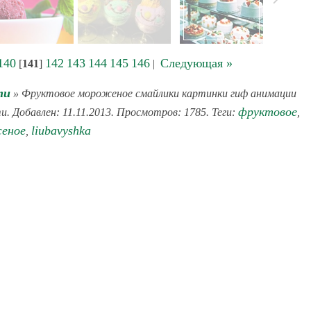
140
142
143
144
145
146
Следующая »
[
141
]
|
ти
» Фруктовое мороженое смайлики картинки гиф анимации
фруктовое
и. Добавлен: 11.11.2013. Просмотров: 1785. Теги:
,
еное
liubavyshka
,