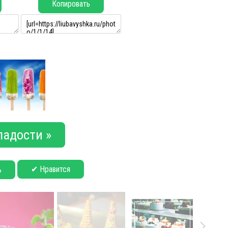
Копировать
ладости »
✔ Нравится
ь