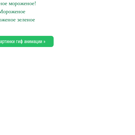
ное мороженое!
Мороженое
женое зеленое
артинки гиф анимации »