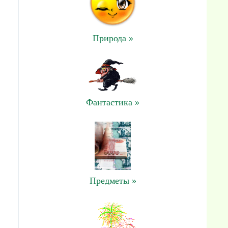
Природа »
Фантастика »
Предметы »