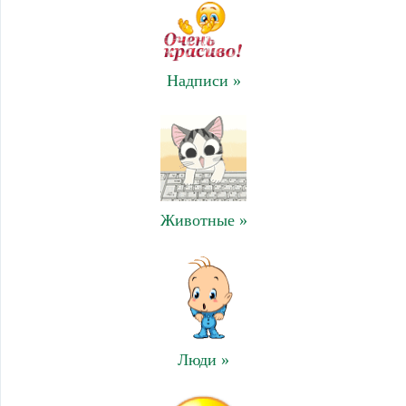
Надписи »
Животные »
Люди »