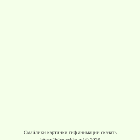
Смайлики картинки гиф анимации скачать
https://liubavyshka.ru/ © 2026