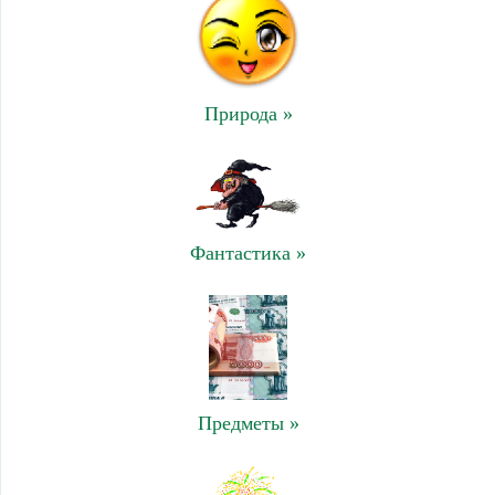
Природа »
Фантастика »
Предметы »