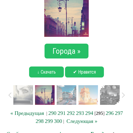
Города »
↓ Скачать
✔ Нравится
« Предыдущая
290
291
292
293
294
296
297
|
[
295
]
298
299
300
Следующая »
|