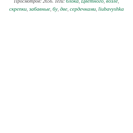
блока
Цветного
возле
Просмотров: 2656. Теги:
,
,
,
скрепки
забавные
бу
две
сердечками
liubavyshka
,
,
,
,
,