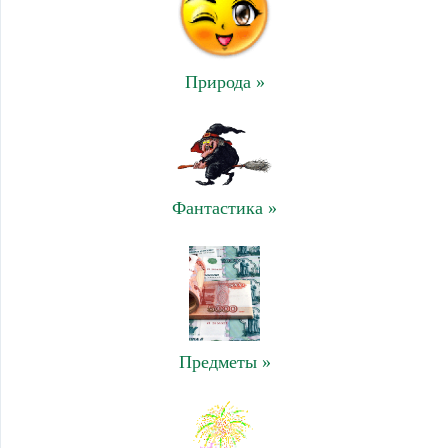
Природа »
Фантастика »
Предметы »