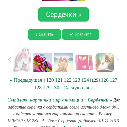
Сердечки »
↓ Скачать
✔ Нравится
« Предыдущая
120
121
122
123
124
126
127
|
[
125
]
128
129
130
Следующая »
|
Смайлики картинки гиф анимации
Сердечки
»
» Две
забавные скрепки с сердечками возле цветного блока бу...
смайлики картинки гиф анимации скачать. Размер:
150x150 / 18.2Kb. Альбом: Сердечки. Добавлен: 01.11.2013.