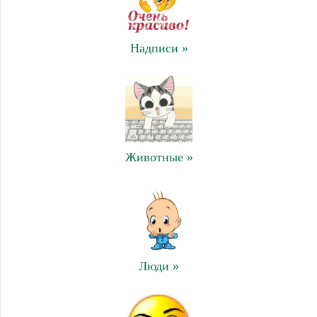
Надписи »
Животные »
Люди »