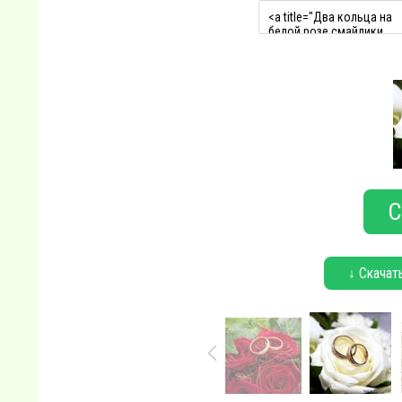
С
↓ Скачат