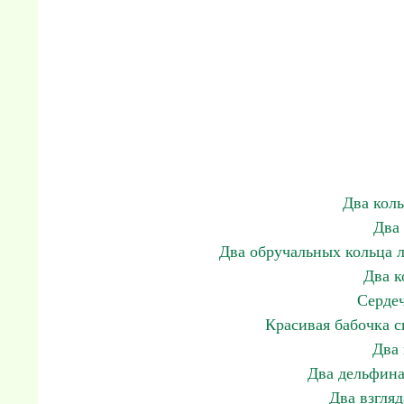
Два коль
Два 
Два обручальных кольца л
Два к
Сердеч
Красивая бабочка с
Два 
Два дельфина
Два взгля