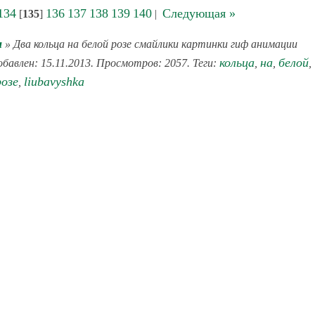
134
136
137
138
139
140
Следующая »
[
135
]
|
а
» Два кольца на белой розе смайлики картинки гиф анимации
кольца
на
белой
обавлен: 15.11.2013. Просмотров: 2057. Теги:
,
,
,
розе
liubavyshka
,