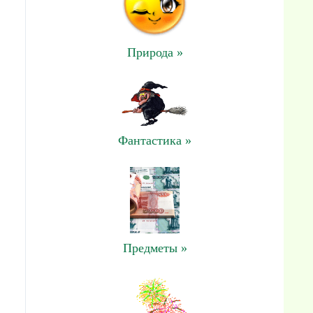
Природа »
Фантастика »
Предметы »