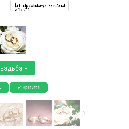
вадьба »
✔ Нравится
ь