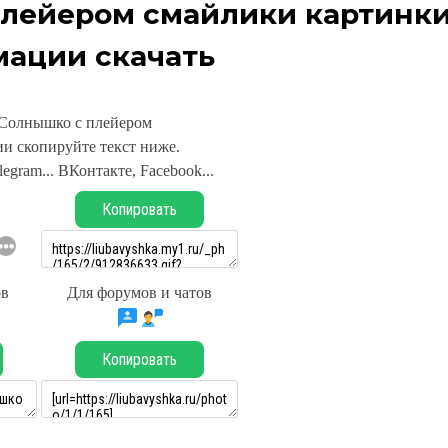
плейером смайлики картинк
мации скачать
Солнышко с плейером
и скопируйте текст ниже.
legram... ВКонтакте, Facebook...
Копировать
ов
Для форумов и чатов
Копировать