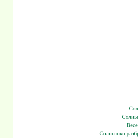
Сол
Солны
Весе
Солнышко разбр