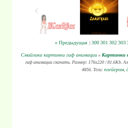
« Предыдущая
300
301
302
303
|
Смайлики картинки гиф анимации
Картинки 
»
гиф анимации скачать. Размер: 176x220 / 81.6Kb. А
плейером
4856. Теги:
,