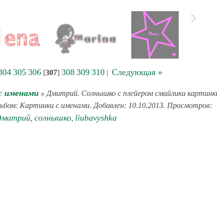
304
305
306
308
309
310
Следующая »
[
307
]
|
с именами
» Дмитрий. Солнышко с плейером смайлики картинк
льбом: Картинки с именами. Добавлен: 10.10.2013. Просмотров:
дмитрий
солнышко
liubavyshka
,
,