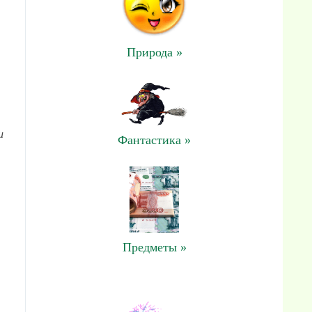
Природа »
и
Фантастика »
Предметы »