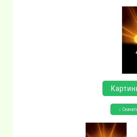
Картин
↓ Скачат