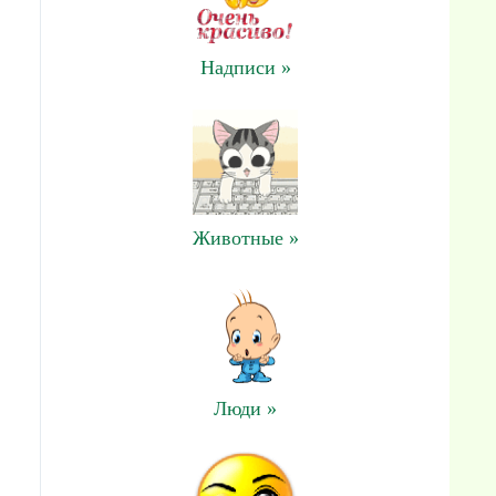
Надписи »
Животные »
Люди »