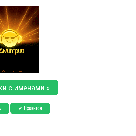
ки с именами »
✔ Нравится
ь