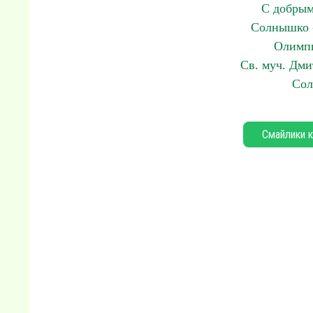
С добрым
Солнышко 
Олимп
Св. муч. Дми
Сол
Смайлики к