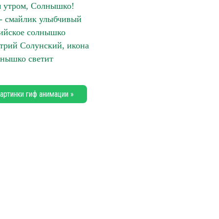
 утром, Солнышко!
- смайлик улыбчивый
ийское солнышко
трий Солунский, икона
нышко светит
артинки гиф анимации »