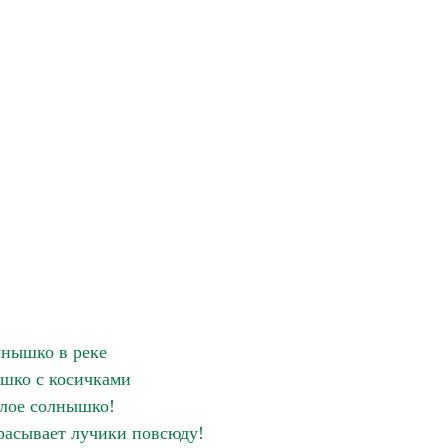
нышко в реке
шко с косичками
лое солнышко!
асывает лучики повсюду!