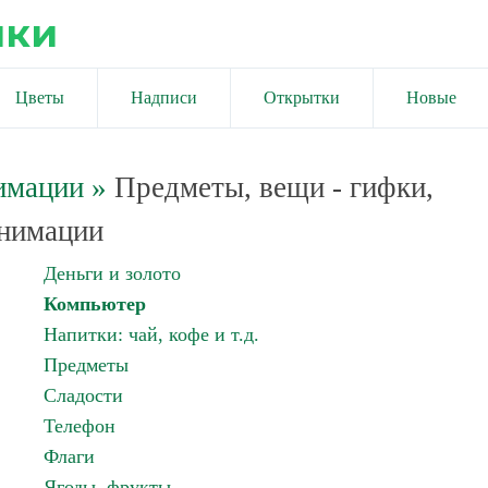
ики
Цветы
Надписи
Открытки
Новые
имации
»
Предметы, вещи - гифки,
нимации
Деньги и золото
Компьютер
Напитки: чай, кофе и т.д.
Предметы
Сладости
Телефон
Флаги
Ягоды, фрукты