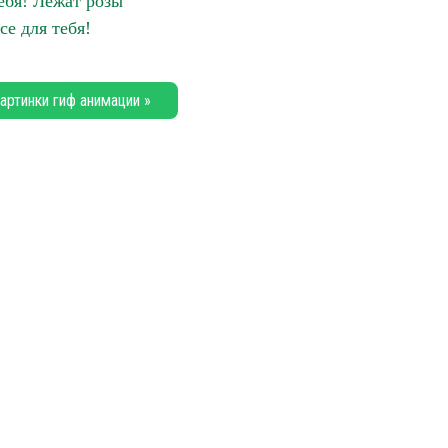
ебя! Лежат розы
се для тебя!
артинки гиф анимации »