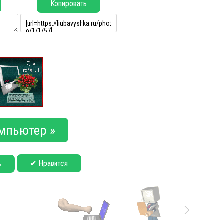
Копировать
мпьютер »
✔ Нравится
ь