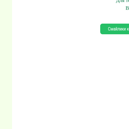
Для т
В
Смайлики к