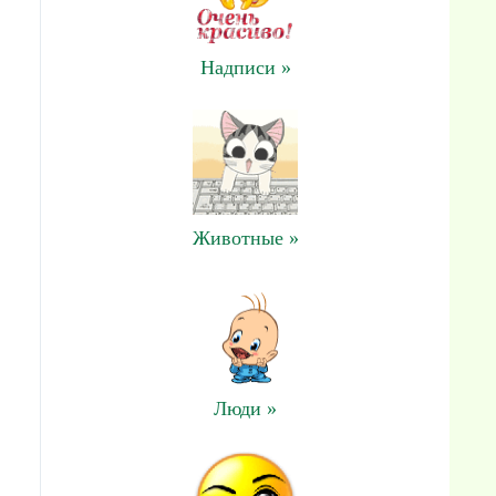
Надписи »
Животные »
Люди »