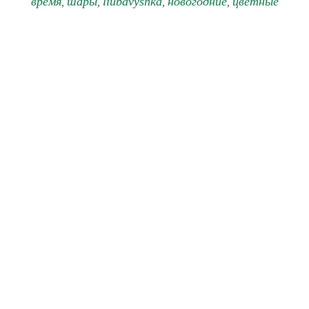
время
шары
liubavyshka
новогодние
цветные
,
,
,
,