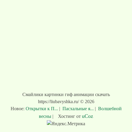
Смайлики картинки гиф анимации скачать
https://liubavyshka.ru/ © 2026
Новое:
Открытки к П...
|
Пасхальные я...
|
Волшебной
uCoz
весны
|
Хостинг от