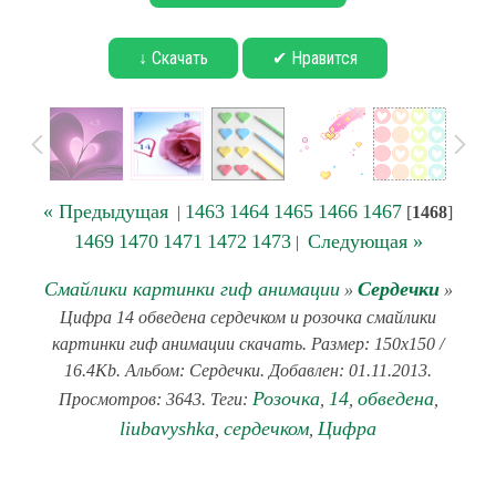
↓ Скачать
✔ Нравится
« Предыдущая
1463
1464
1465
1466
1467
|
[
1468
]
1469
1470
1471
1472
1473
Следующая »
|
Смайлики картинки гиф анимации
Сердечки
»
»
Цифра 14 обведена сердечком и розочка смайлики
картинки гиф анимации скачать. Размер: 150x150 /
16.4Kb. Альбом: Сердечки. Добавлен: 01.11.2013.
Розочка
14
обведена
Просмотров: 3643. Теги:
,
,
,
liubavyshka
сердечком
Цифра
,
,