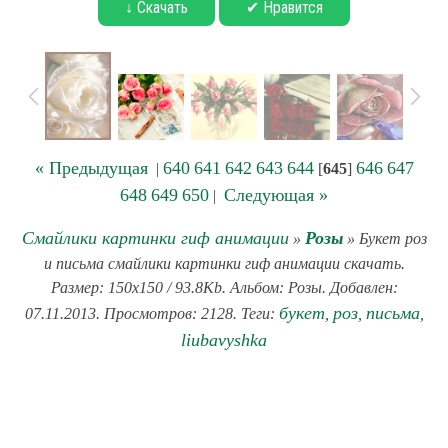
↓ Скачать
✔ Нравится
« Предыдущая
640
641
642
643
644
646
647
|
[
645
]
648
649
650
Следующая »
|
Смайлики картинки гиф анимации
Розы
»
» Букет роз
и письма смайлики картинки гиф анимации скачать.
Размер: 150x150 / 93.8Kb. Альбом: Розы. Добавлен:
букет
роз
письма
07.11.2013. Просмотров: 2128. Теги:
,
,
,
liubavyshka