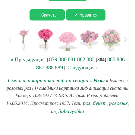
↓ Скачать
✔ Нравится
« Предыдущая
879
880
881
882
883
885
886
|
[
884
]
887
888
889
Следующая »
|
Смайлики картинки гиф анимации
Розы
»
» Букет из
розовых роз (4) смайлики картинки гиф анимации скачать.
Размер: 168x192 / 14.0Kb. Альбом: Розы. Добавлен:
роз
букет
розовых
16.05.2014. Просмотров: 1957. Теги:
,
,
,
из
liubavyshka
,