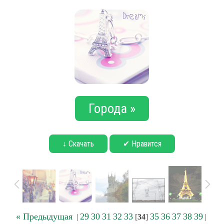
Города »
↓ Скачать
✔ Нравится
« Предыдущая
29
30
31
32
33
35
36
37
38
39
|
[
34
]
|