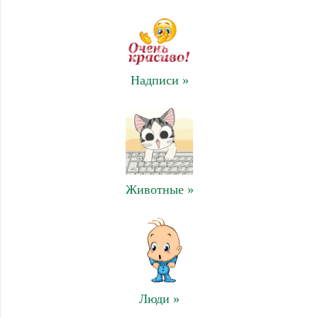
Надписи »
Животные »
Люди »