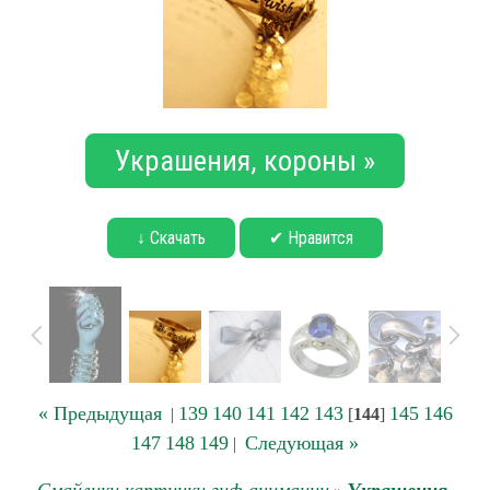
Украшения, короны »
↓ Скачать
✔ Нравится
« Предыдущая
139
140
141
142
143
145
146
|
[
144
]
147
148
149
Следующая »
|