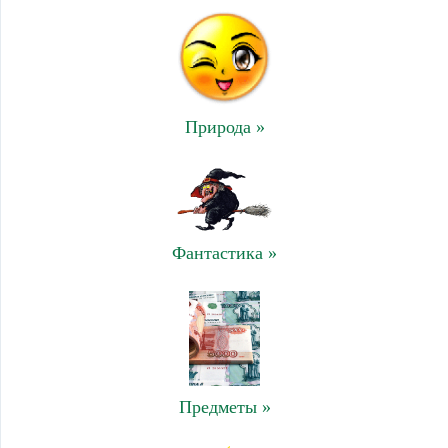
Природа »
Фантастика »
Предметы »