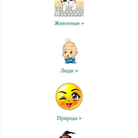
Животные »
Люди »
Природа »