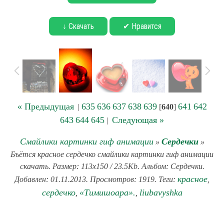
↓ Скачать
✔ Нравится
« Предыдущая
635
636
637
638
639
641
642
|
[
640
]
643
644
645
Следующая »
|
Смайлики картинки гиф анимации
Сердечки
»
»
Бъётся красное сердечко смайлики картинки гиф анимации
скачать. Размер: 113x150 / 23.5Kb. Альбом: Сердечки.
красное
Добавлен: 01.11.2013. Просмотров: 1919. Теги:
,
сердечко
«Тимишоара».
liubavyshka
,
,