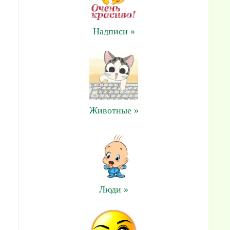
Надписи »
Животные »
Люди »