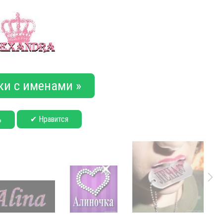
ки с именами »
✔ Нравится
ь