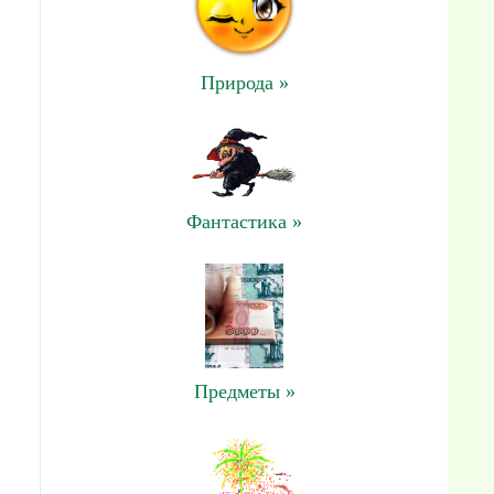
Природа »
Фантастика »
Предметы »