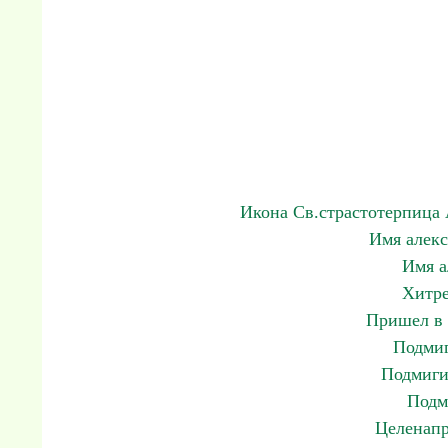
Икона Св.страстотерпица 
Имя алекс
Имя а
Хитре
Пришел в 
Подмиг
Подмиги
Подм
Целенапр