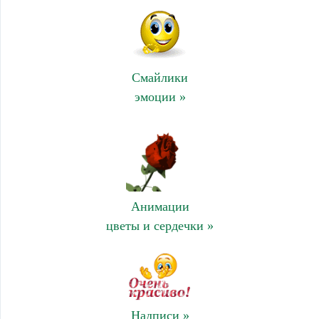
Смайлики
эмоции »
Анимации
цветы и сердечки »
Надписи »