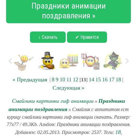
Праздники анимации
поздравления »
↓ Скачать
✔ Нравится
« Предыдущая
8
9
10
11
12
14
15
16
17
18
|
[
13
]
|
Следующая »
Смайлики картинки гиф анимации
Праздники
»
анимации поздравления
» Смайлик с аппатитом ест
курицу смайлики картинки гиф анимации скачать. Размер:
77x77 / 49.3Kb. Альбом: Праздники анимации поздравления.
18
Добавлен: 02.05.2013. Просмотров: 2537. Теги:
,