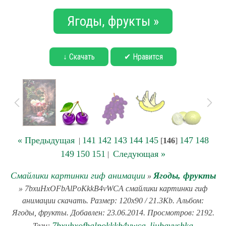
Ягоды, фрукты »
↓ Скачать
✔ Нравится
« Предыдущая
141
142
143
144
145
147
148
|
[
146
]
149
150
151
Следующая »
|
Смайлики картинки гиф анимации
Ягоды, фрукты
»
» 7bxuHxOFbAlPoKkkB4vWCA смайлики картинки гиф
анимации скачать. Размер: 120x90 / 21.3Kb. Альбом:
Ягоды, фрукты. Добавлен: 23.06.2014. Просмотров: 2192.
7bxuhxofbalpokkkb4vwca
liubavyshka
Теги:
,