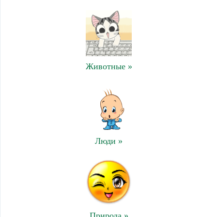
Животные »
Люди »
Природа »