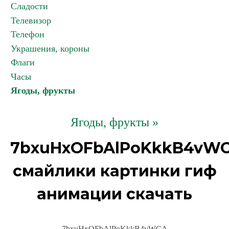
Сладости
Телевизор
Телефон
Украшения, короны
Флаги
Часы
Ягоды, фрукты
Ягоды, фрукты »
7bxuHxOFbAlPoKkkB4vW
смайлики картинки гиф
анимации скачать
7bxuHxOFbAlPoKkkB4vWCA