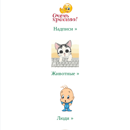
Надписи »
Животные »
Люди »