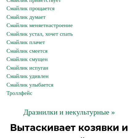
Смайлик приветствует
Смайлик прощается
Смайлик думает
Смайлик меняетнастроение
Смайлик устал, хочет спать
Смайлик плачет
Смайлик смеется
Смайлик смущен
Смайлик испуган
Смайлик удивлен
Смайлик улыбается
Троллфейс
Дразнилки и некультурные »
Вытаскивает козявки и