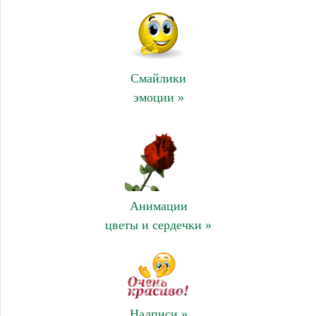
Смайлики
эмоции »
Анимации
цветы и сердечки »
Надписи »