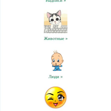
Надписи »
Животные »
Люди »