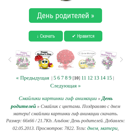
День родителей »
↓ Скачать
✔ Нравится
« Предыдущая
5
6
7
8
9
11
12
13
14
15
|
[
10
]
|
Следующая »
Смайлики картинки гиф анимации
День
»
родителей
» Смайлик с цветами. Поздравляю с днем
матери! смайлики картинки гиф анимации скачать.
Размер: 66x66 / 21.7Kb. Альбом: День родителей. Добавлен:
днем
матери
02.05.2013. Просмотров: 7822. Теги:
,
,