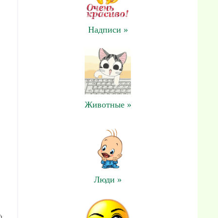
Надписи »
Животные »
Люди »
ф