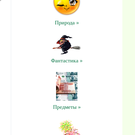
Природа »
Фантастика »
Предметы »