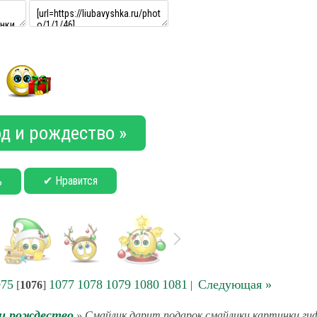
д и рождество »
✔ Нравится
ь
075
1077
1078
1079
1080
1081
Следующая »
[
1076
]
|
 и рождество
» Смайлик дарит подарок смайлики картинки ги