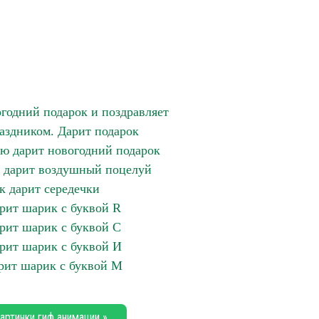
годний подарок и поздравляет
аздником. Дарит подарок
ью дарит новогодний подарок
 дарит воздушный поцелуй
 дарит середечки
рит шарик с буквой R
рит шарик с буквой С
рит шарик с буквой И
рит шарик с буквой М
артинки гиф анимации »