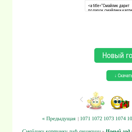
Новый го
↓ Скачат
« Предыдущая
1071
1072
1073
1074
1
|
Смайлики картинки гиф анимации
Новый год
»