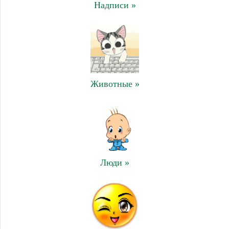
Надписи »
Животные »
Люди »