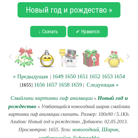
Новый год и рождество »
↓ Скачать
✔ Нравится
« Предыдущая
1649
1650
1651
1652
1653
1654
|
1656
1657
1658
1659
Следующая »
[
1655
]
|
Смайлики картинки гиф анимации
Новый год и
»
рождество
» Улябающийся новогодний шарик смайлики
картинки гиф анимации скачать. Размер: 100x90 / 5.1Kb.
Альбом: Новый год и рождество. Добавлен: 02.05.2013.
новогодний
Шарик
Просмотров: 1655. Теги:
,
,
улябающийся
liubavyshka
,