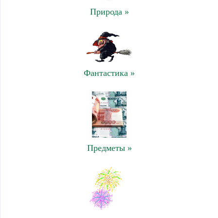
Природа »
Фантастика »
Предметы »