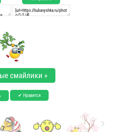
ые смайлики »
✔ Нравится
ь