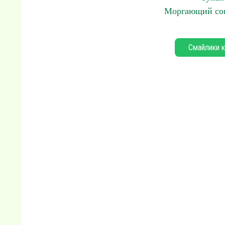
Моргающий сов
Смайлики к