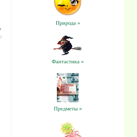
Природа »
ф
:
Фантастика »
Предметы »