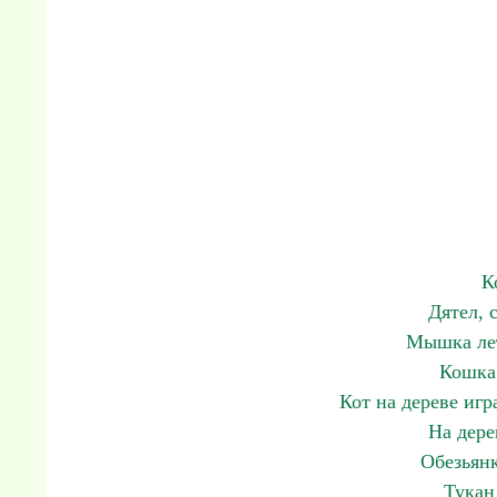
К
Дятел, 
Мышка лет
Кошка 
Кот на дереве иг
На дере
Обезьянк
Тукан