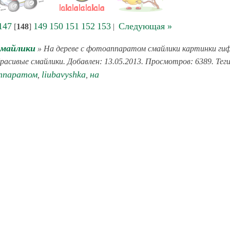
147
149
150
151
152
153
Следующая »
[
148
]
|
смайлики
» На дереве с фотоаппаратом смайлики картинки ги
расивые смайлики. Добавлен: 13.05.2013. Просмотров: 6389. Теги
ппаратом
liubavyshka
на
,
,