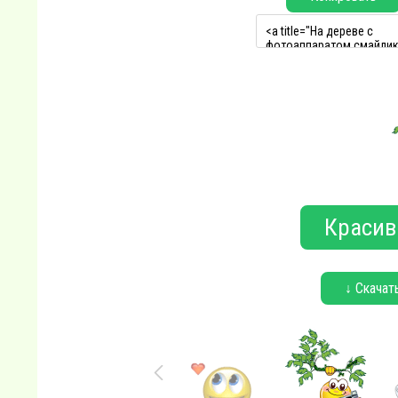
Красив
↓ Скачат