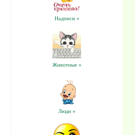
Надписи »
Животные »
Люди »