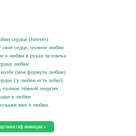
бви сердце (forever)
 своё седце, полное любви
ю о любви в руках человека
ердце любви
 колбе (моя формула любви)
рдце ('у любви есть зубы')
, полное тёмной энергии
рдце в любви
асскажи мне о любви.
артинки гиф анимации »