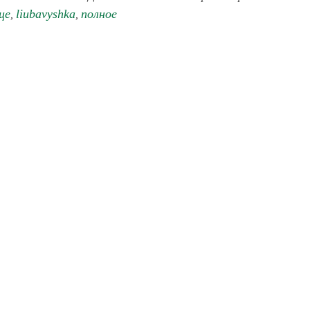
це
liubavyshka
полное
,
,