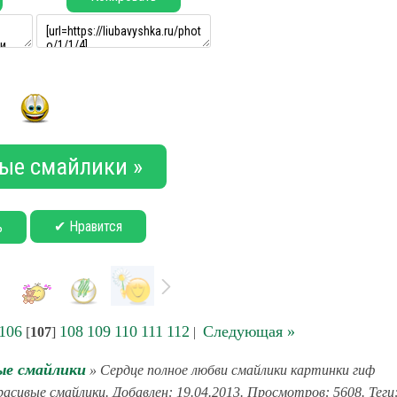
ые смайлики »
✔ Нравится
ь
106
108
109
110
111
112
Следующая »
[
107
]
|
ые смайлики
» Сердце полное любви смайлики картинки гиф
расивые смайлики. Добавлен: 19.04.2013. Просмотров: 5608. Теги