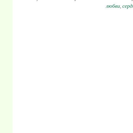
любви
серд
,