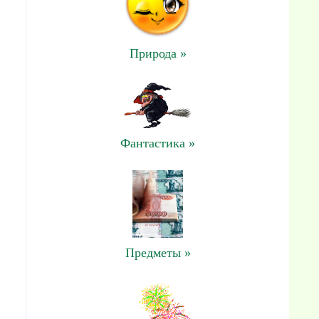
Природа »
Фантастика »
Предметы »