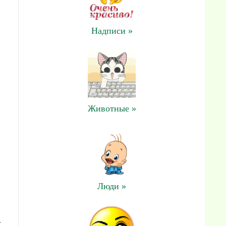
Надписи »
Животные »
Люди »
: