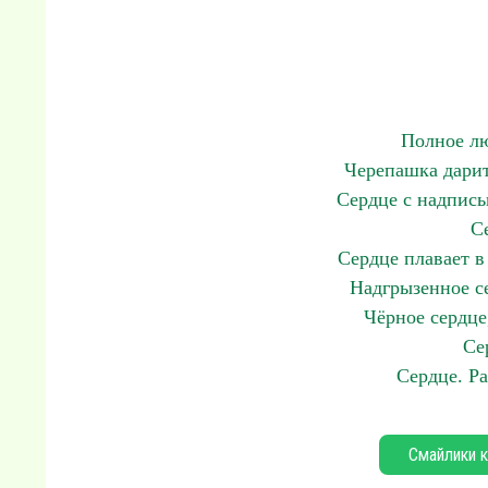
Полное лю
Черепашка дарит
Сердце с надпись
С
Сердце плавает в
Надгрызенное се
Чёрное сердце
Се
Сердце. Р
Смайлики к