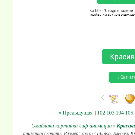
Красив
↓ Скачат
« Предыдущая
102
103
104
105
|
Смайлики картинки гиф анимации
Красив
»
анимации скачать. Размер: 35x35 / 14.5Kb. Альбом: К