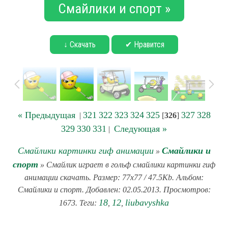
Смайлики и спорт »
↓ Скачать
✔ Нравится
« Предыдущая
321
322
323
324
325
327
328
|
[
326
]
329
330
331
Следующая »
|
Смайлики картинки гиф анимации
Смайлики и
»
спорт
» Смайлик играет в гольф смайлики картинки гиф
анимации скачать. Размер: 77x77 / 47.5Kb. Альбом:
Смайлики и спорт. Добавлен: 02.05.2013. Просмотров:
18
12
liubavyshka
1673. Теги:
,
,