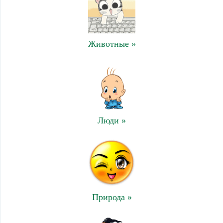
Животные »
Люди »
Природа »