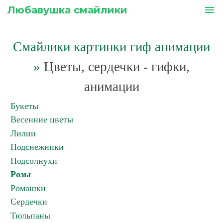
Любавушка смайлики
menu
Смайлики картинки гиф анимации
»
Цветы, сердечки - гифки,
анимации
Букеты
Весенние цветы
Лилии
Подснежники
Подсолнухи
Розы
Ромашки
Сердечки
Тюльпаны